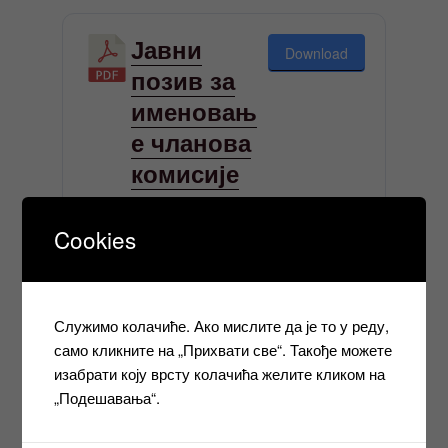
Јавни
Download
позив за
именовањ
е чланова
комисије
за
полагање
Cookies
возачких
испита
11.2025
Служимо колачиће. Ако мислите да је то у реду,
само кликните на „Прихвати све“. Такође можете
1 file(s)
2.61 MB
изабрати коју врсту колачића желите кликом на
„Подешавања“.
Правилник
Download