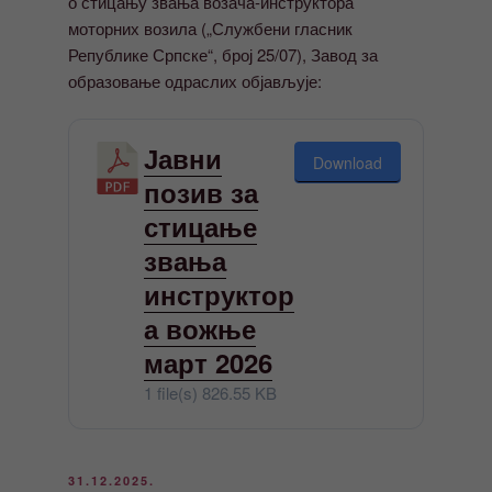
о стицању звања возача-инструктора
моторних возила („Службени гласник
Републике Српске“, број 25/07), Завод за
образовање одраслих објављује:
Јавни
Download
позив за
стицање
звања
инструктор
а вожње
март 2026
1 file(s)
826.55 KB
ОБЈАВЉЕНО
31.12.2025.