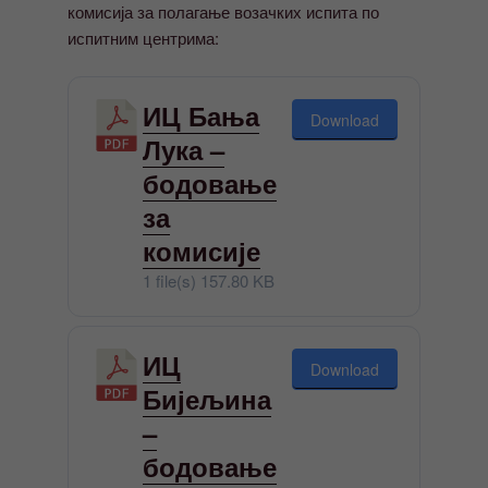
комисија за полагање возачких испита по
испитним центрима:
ИЦ Бања
Download
Лука –
бодовање
за
комисије
1 file(s)
157.80 KB
ИЦ
Download
Бијељина
–
бодовање