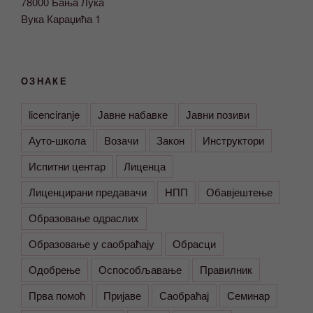
78000 Бања Лука
Вука Караџића 1
ОЗНАКЕ
licenciranje
Јавне набавке
Јавни позиви
Ауто-школа
Возачи
Закон
Инструктори
Испитни центар
Лиценца
Лиценцирани предавачи
НПП
Обавјештење
Образовање одраслих
Образовање у саобраћају
Обрасци
Одобрење
Оспособљавање
Правилник
Прва помоћ
Пријаве
Саобраћај
Семинар