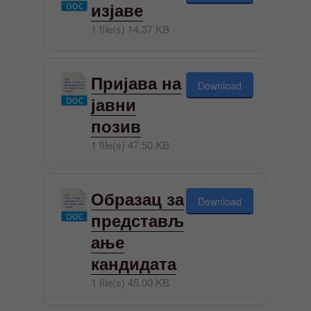
изјаве
1 file(s)
14.37 KB
Пријава на
Download
јавни
позив
1 file(s)
47.50 KB
Образац за
Download
представљ
ање
кандидата
1 file(s)
45.00 KB