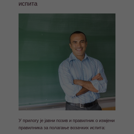
испита
У прилогу је јавни позив и правилник о измјени
правилника за полагање возачких испита: