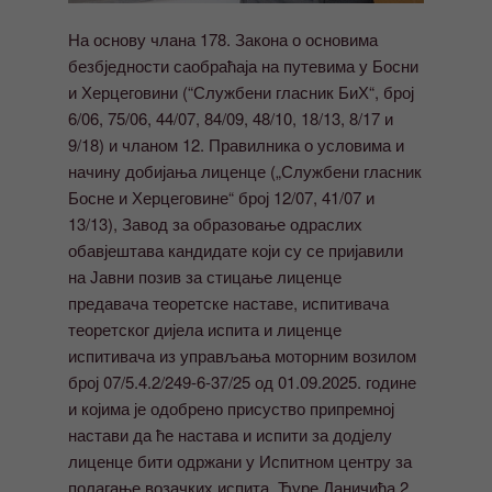
На основу члана 178. Закона о основима
безбједности саобраћаја на путевима у Босни
и Херцеговини (“Службени гласник БиХ“, број
6/06, 75/06, 44/07, 84/09, 48/10, 18/13, 8/17 и
9/18) и чланом 12. Правилника о условима и
начину добијања лиценце („Службени гласник
Босне и Херцеговине“ број 12/07, 41/07 и
13/13), Завод за образовање одраслих
обавјештава кандидате који су се пријавили
на Јавни позив за стицање лиценце
предавача теоретске наставе, испитивача
теоретског дијела испита и лиценце
испитивача из управљања моторним возилом
број 07/5.4.2/249-6-37/25 од 01.09.2025. године
и којима је одобрено присуство припремној
настави да ће настава и испити за додјелу
лиценце бити одржани у Испитном центру за
полагање возачких испита, Ђуре Даничића 2,