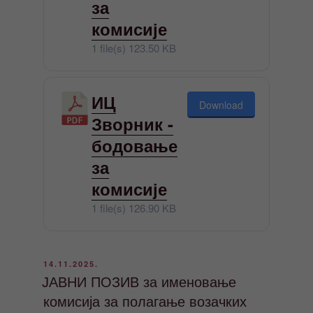
за
комисије
1 file(s)
123.50 KB
ИЦ
Download
Зворник -
бодовање
за
комисије
1 file(s)
126.90 KB
ОБЈАВЉЕНО
14.11.2025.
ЈАВНИ ПОЗИВ за именовање
комисија за полагање возачких