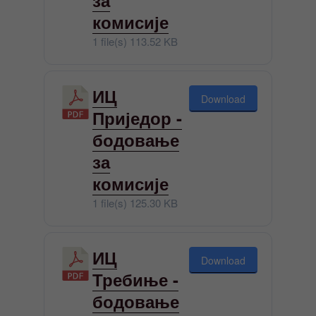
комисије
1 file(s)
113.52 KB
ИЦ
Download
Приједор -
бодовање
за
комисије
1 file(s)
125.30 KB
ИЦ
Download
Требиње -
бодовање