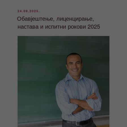
ОБЈАВЉЕНО
24.09.2025.
Обавјештење, лиценцирање,
настава и испитни рокови 2025