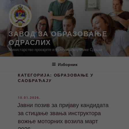
Скочи
на
садржај
ЗАВОД ЗА ОБРАЗОВАЊЕ
ОДРАСЛИХ
Министарство просвјете и културе Републике Српске
Изборник
КАТЕГОРИЈА:
ОБРАЗОВАЊЕ У
САОБРАЋАЈУ
ОБЈАВЉЕНО
10.01.2026.
Јавни позив за пријаву кандидата
за стицање звања инструктора
вожње моторних возила март
2026