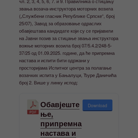
чл. 2, 3, 4, 5, 6, 7. и 9. Правилника о стицању
звања возача-инструктора моторних возила
(„Службени гласник Републике Српске“, број
25/07), Завод за образовање одраслих
обавјештава кандидате који су се пријавили
на Јавни позив за стицање звања инструктора
вожње моторних возила број 07/5.4.2/248-5-
37/25 од 01.09.2025. године, да ће припремна
настава и испити бити одржани у
просторијама Испитног центра за полагање
возачких испита у Бањалуци, Ђуре Даничића
број 2. Више у линку испод:
Обавјеште
Download
ње,
припремна
настава и