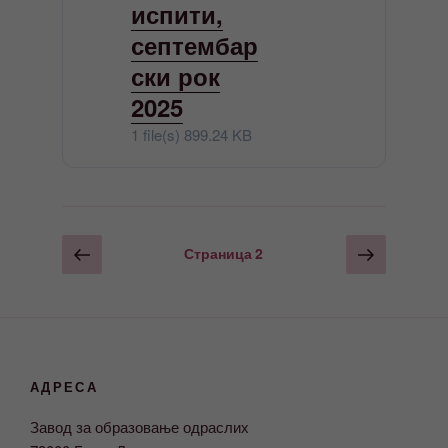
испити,
септембар
ски рок
2025
1 file(s)
899.24 KB
Пагинација
Претходна
Следећ
Страница
2
страна
страна
чланака
АДРЕСА
Завод за образовање одраслих