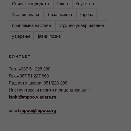
Списак кандидата
Такса
Упутство
Усавршавање
брза вожња
корона
припремна настава
стручно усавршавање
увјерење
јавни позив
КОНТАКТ
Тел. +387 51 228 280
Fax.+387 51 227 863
Рад ауто-школа: 051/228-286
Инструкторски испити и лиценцирање: :
ispiti@mpoo.vladars.rs
email:
mpoo@mpoo.org