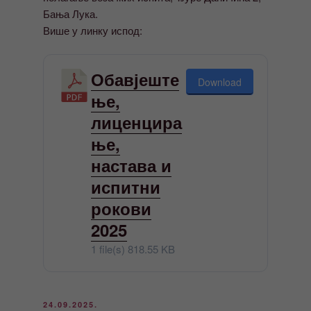
Бања Лука.
Више у линку испод:
Обавјеште
Download
ње,
лиценцира
ње,
настава и
испитни
рокови
2025
1 file(s)
818.55 KB
ОБЈАВЉЕНО
24.09.2025.