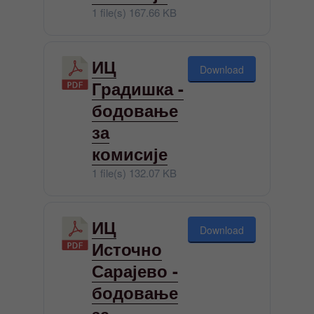
1 file(s)
167.66 KB
ИЦ
Download
Градишка -
бодовање
за
комисије
1 file(s)
132.07 KB
ИЦ
Download
Источно
Сарајево -
бодовање
за