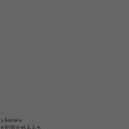
 у Босни и
9/18) и чл. 2, 3, 4,