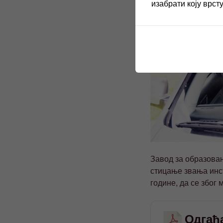
изабрати коју врст
Завод за образовањ
стицање звања инст
године, да се због
Одгађ