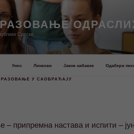
БРАЗОВАЊЕ ОДРАСЛИ
публике Српске
а
Унос
Линкови
Јавне набавке
Одабери пис
БРАЗОВАЊЕ У САОБРАЋАЈУ
 – припремна настава и испити – јун