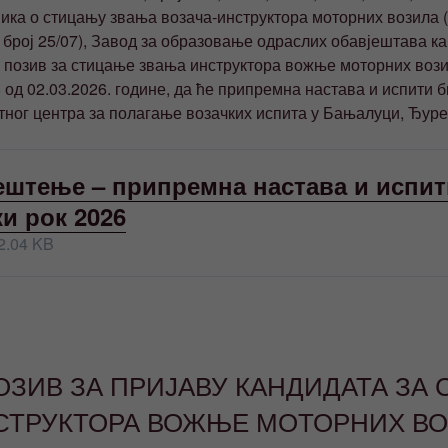
илника о стицању звања возача-инструктора моторних возила
 број 25/07), Завод за образовање одраслих обавјештава ка
 позив за стицање звања инструктора вожње моторних вози
6 од 02.03.2026. године, да ће припремна настава и испити 
ног центра за полагање возачких испита у Бањалуци, Ђуре
ештење – припремна настава и испит
ки рок 2026
2.04 KB
ПОЗИВ ЗА ПРИЈАВУ КАНДИДАТА ЗА
СТРУКТОРА ВОЖЊЕ МОТОРНИХ В