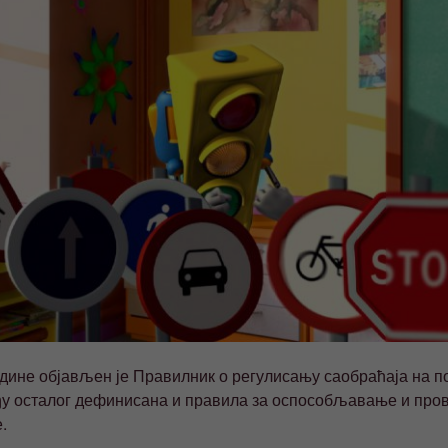
одине објављен је Правилник о регулисању саобраћаја на п
еђу осталог дефинисана и правила за оспособљавање и про
.