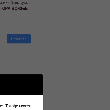
слих објављује:
КТОРА ВОЖЊЕ
Download
ве“. Такође можете