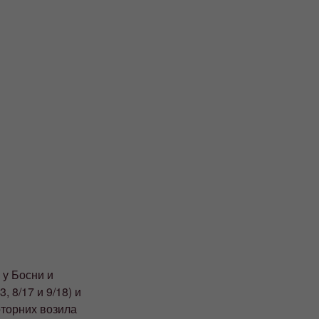
 у Босни и
, 8/17 и 9/18) и
моторних возила