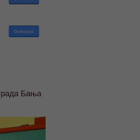
Download
 града Бања