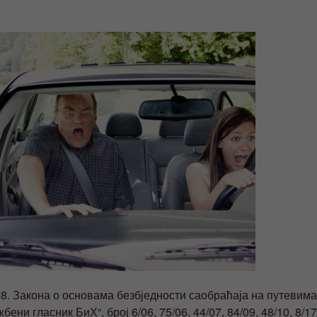
8. Закона о основама безбједности саобраћаја на путевима
ни гласник БиХ“, број 6/06, 75/06, 44/07, 84/09, 48/10, 8/17 и 