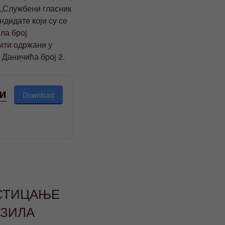
 („Службени гласник
ндидате који су се
ла број
бити одржани у
 Даничића број 2.
и
Download
 СТИЦАЊЕ
ОЗИЛА