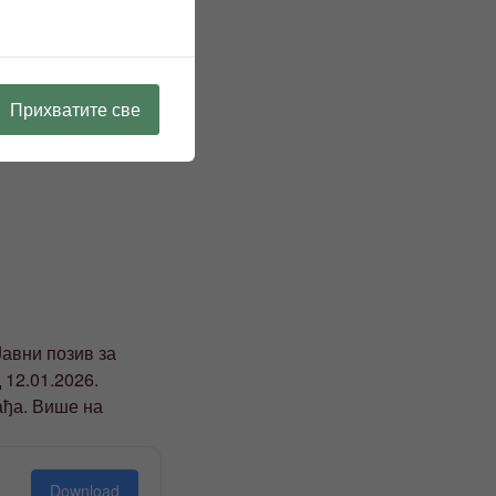
Прихватите све
Јавни позив за
 12.01.2026.
ађа. Више на
Download