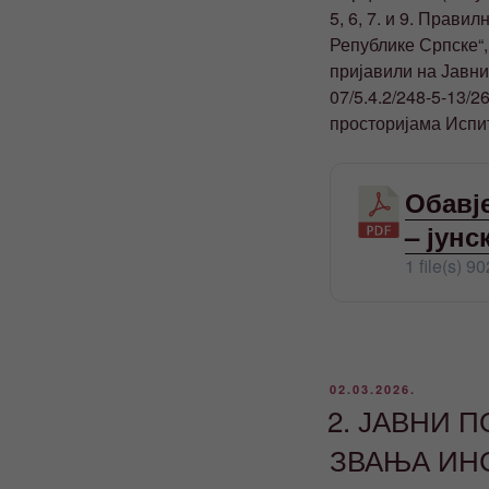
5, 6, 7. и 9. Прав
Републике Српске“,
пријавили на Јавни
07/5.4.2/248-5-13/2
просторијама Испит
Обавј
– јунс
1 file(s)
90
ОБЈАВЉЕНО
02.03.2026.
2. ЈАВНИ 
ЗВАЊА ИН