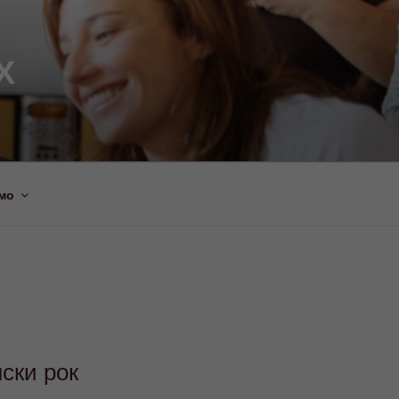
Х
мо
ски рок