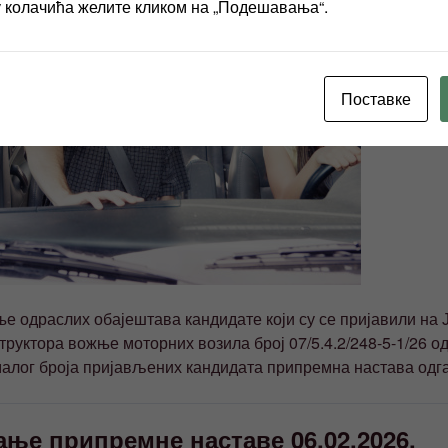
у колачића желите кликом на „Подешавања“.
Поставке
е одраслих обајештава кандидате који су се пријавили на 
руктора вожње моторних возила број 07/5.4.2/248-5-1/26 од
 малог броја пријављених кандидата припремна настава одг
ање припремне наставе 06.02.2026.