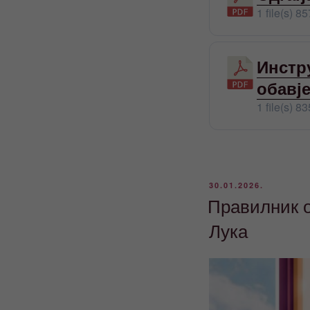
1 file(s)
85
Инстр
обавј
1 file(s)
83
ОБЈАВЉЕНО
30.01.2026.
Правилник о
Лука