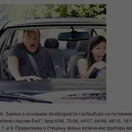
8. Закона о основама безбједности саобраћаја на путевима
ни гласник БиХ“, број 6/06, 75/06, 44/07, 84/09, 48/10, 18/13
 6, 7. и 9. Правилника о стицању звања возача-инструктора 