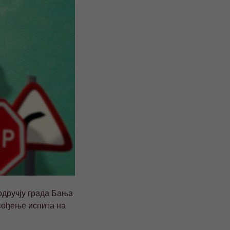
одручју града Бања
вођење испита на