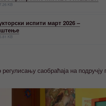
7.26 KB
укторски испити март 2026 –
ештење
5.81 KB
 регулисању саобраћаја на подручју