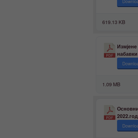
Downlo
619.13 KB
Измјене
набавки 
Downlo
1.09 MB
Основни
2022.го
Downlo