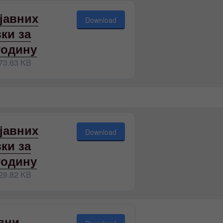
јавних
Download
ки за
годину
73.63 KB
јавних
Download
ки за
годину
28.82 KB
вни