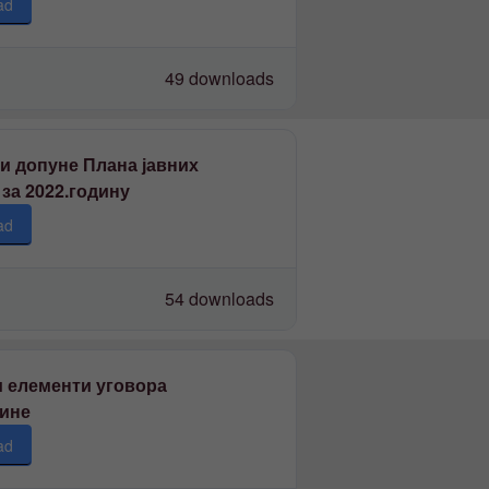
ad
49 downloads
 и допуне Плана јавних
за 2022.годину
ad
54 downloads
 елементи уговора
дине
ad