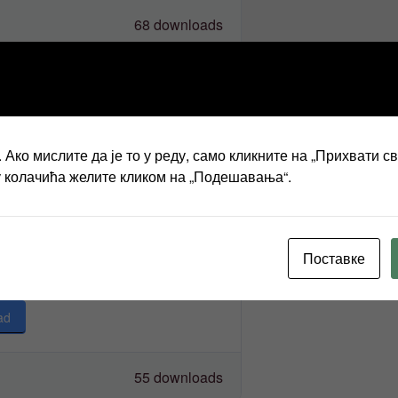
68 downloads
них набавки за 2021.годину
Ако мислите да је то у реду, само кликните на „Прихвати с
ad
у колачића желите кликом на „Подешавања“.
53 downloads
Поставке
 елементи уговора 2021.
ad
55 downloads