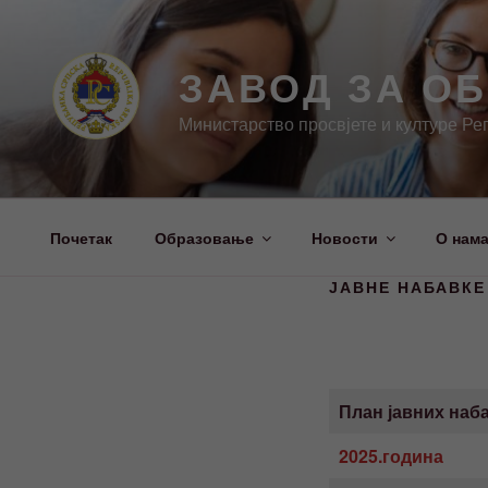
Скочи
на
садржај
ЗАВОД ЗА О
Министарство просвјете и културе Ре
Почетак
Образовање
Новости
О нам
ЈАВНЕ НАБАВКЕ
План јавних наб
2025.година