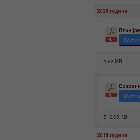
2020.година
План јав
Downlo
1.92 MB
Основни
Downlo
516.05 KB
2019.година