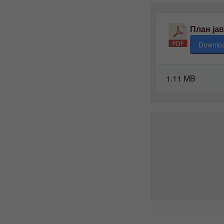
План јав
Downlo
1.11 MB