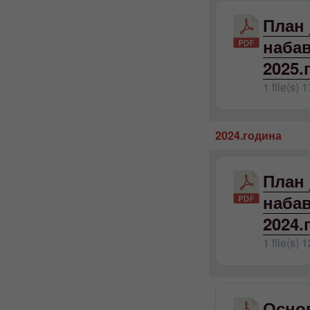
План 
набав
2025.
1 file(s)
1
2024.година
План 
набав
2024.
1 file(s)
1
Осно