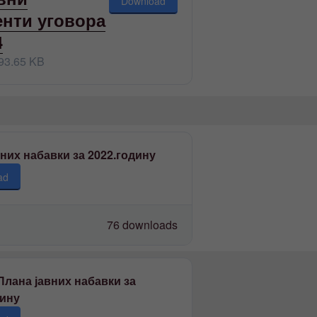
Download
нти уговора
4
93.65 KB
них набавки за 2022.годину
ad
76 downloads
Плана јавних набавки за
дину