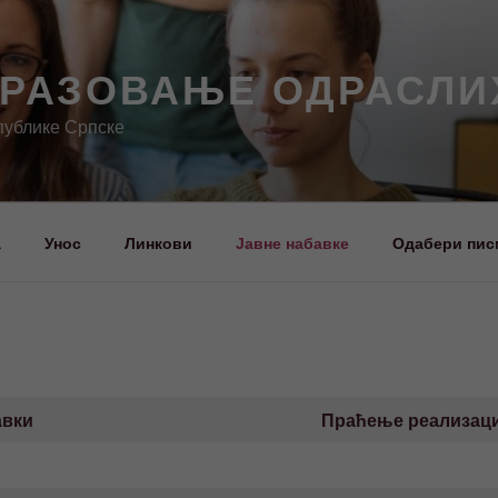
БРАЗОВАЊЕ ОДРАСЛИ
публике Српске
а
Унос
Линкови
Јавне набавке
Одабери пис
авки
Праћење реализаци