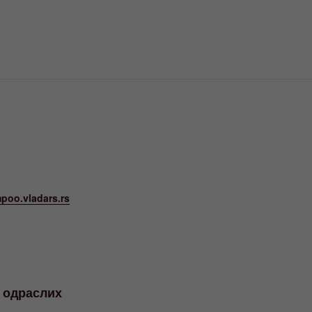
poo.vladars.rs
 одраслих