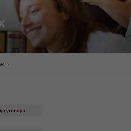
Х
мо
је уговора