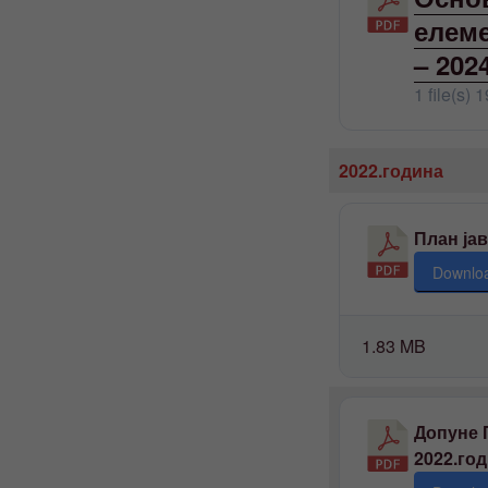
елеме
– 202
1 file(s)
1
2022.година
План јав
Downlo
1.83 MB
Допуне 
2022.го