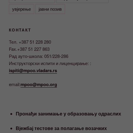
увјерење
јавни позив
КОНТАКТ
Тел. +387 51 228 280
Fax.+387 51 227 863
Рад ауто-школа: 051/228-286
Инструкторски испити и лиценцирање: :
ispiti@mpoo.vladars.rs
email:
mpoo@mpoo.org
Пронађи занимање у образовању одраслих
Вјежбај тестове за полагање возачких