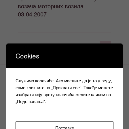
возача моторних возила
03.04.2007
Пагинација
Следећ
Страница
1
страна
чланака
Cookies
Служимо колачиће. Ако мислите да је то у реду,
АДРЕСА
само кликните на „Прихвати све“. Такође можете
изабрати коју врсту колачића желите кликом на
Завод за образовање одраслих
„Подешавања“.
78000 Бања Лука
Вука Караџића 1
Поставке