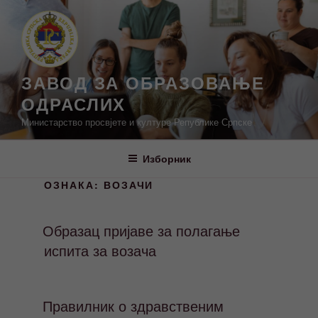
Скочи
на
садржај
ЗАВОД ЗА ОБРАЗОВАЊЕ
ОДРАСЛИХ
Министарство просвјете и културе Републике Српске
Изборник
ОЗНАКА:
ВОЗАЧИ
Образац пријаве за полагање
испита за возача
Правилник о здравственим