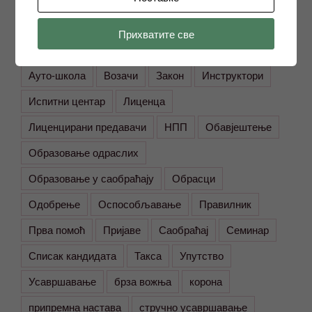
ОЗНАКЕ
Прихватите све
licenciranje
Јавне набавке
Јавни позиви
Ауто-школа
Возачи
Закон
Инструктори
Испитни центар
Лиценца
Лиценцирани предавачи
НПП
Обавјештење
Образовање одраслих
Образовање у саобраћају
Обрасци
Одобрење
Оспособљавање
Правилник
Прва помоћ
Пријаве
Саобраћај
Семинар
Списак кандидата
Такса
Упутство
Усавршавање
брза вожња
корона
припремна настава
стручно усавршавање