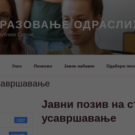
БРАЗОВАЊЕ ОДРАСЛИ
публике Српске
а
Унос
Линкови
Јавне набавке
Одабери пис
усавршавање
Јавни позив на 
усавршавање
1237
2.66 MB