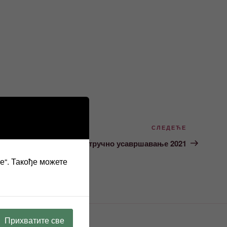
Следећи
СЛЕДЕЋЕ
чланак
Програм рада за стручно усавршавање 2021
ве“. Такође можете
Прихватите све