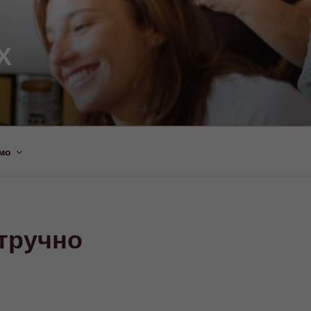
Х
мо
стручно