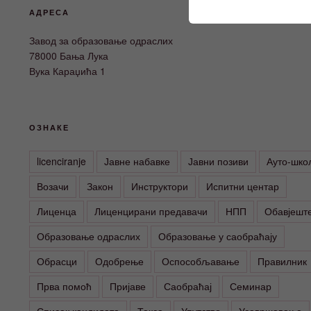
АДРЕСА
Завод за образовање одраслих
78000 Бања Лука
Вука Караџића 1
ОЗНАКЕ
licenciranje
Јавне набавке
Јавни позиви
Ауто-шко
Возачи
Закон
Инструктори
Испитни центар
Лиценца
Лиценцирани предавачи
НПП
Обавјешт
Образовање одраслих
Образовање у саобраћају
Обрасци
Одобрење
Оспособљавање
Правилник
Прва помоћ
Пријаве
Саобраћај
Семинар
Списак кандидата
Такса
Упутство
Усавршавање