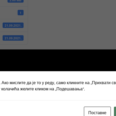
1
21.09.2021.
21.09.2021.
 2021.године
Ако мислите да је то у реду, само кликните на „Прихвати с
у колачића желите кликом на „Подешавања“.
Поставке