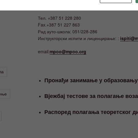
КОНТАКТ
Тел. +387 51 228 280
Fax.+387 51 227 863
Рад ауто-школа: 051/228-286
Инструкторски испити и лиценцирање: :
ispiti@m
email:
mpoo@mpoo.org
ла
Пронађи занимање у образовању
ење
Вјежбај тестове за полагање воз
Распоред полагања теоретског ди