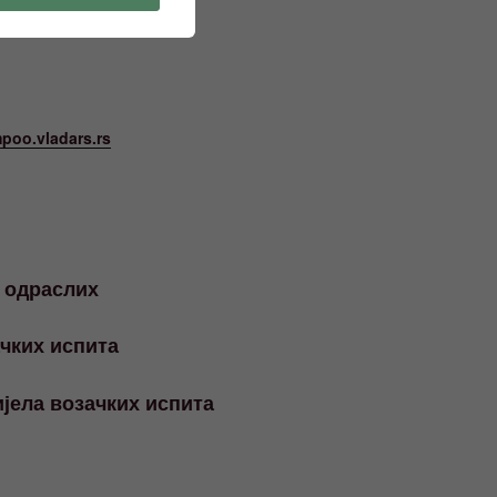
poo.vladars.rs
 одраслих
ачких испита
јела возачких испита