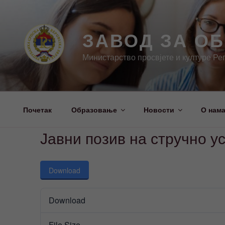
Скочи
на
садржај
ЗАВОД ЗА О
Министарство просвјете и културе Ре
Почетак
Образовање
Новости
О нам
Јавни позив на стручно 
Download
Download
File Size