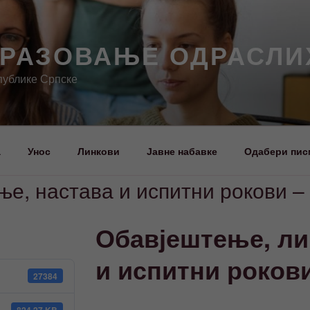
БРАЗОВАЊЕ ОДРАСЛИ
публике Српске
а
Унос
Линкови
Јавне набавке
Одабери пис
е, настава и испитни рокови –
Обавјештење, ли
и испитни рокови
27384
824.27 KB