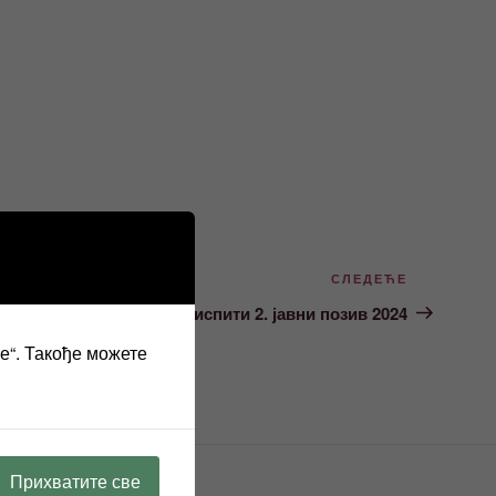
Следећи
СЛЕДЕЋЕ
чланак
, припремна настава и испити 2. јавни позив 2024
ве“. Такође можете
Прихватите све