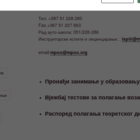
КОНТАКТ
Тел. +387 51 228 280
Fax.+387 51 227 863
Рад ауто-школа: 051/228-286
Инструкторски испити и лиценцирање: :
ispiti@m
email:
mpoo@mpoo.org
ла
Пронађи занимање у образовању
ење
Вјежбај тестове за полагање воз
Распоред полагања теоретског ди