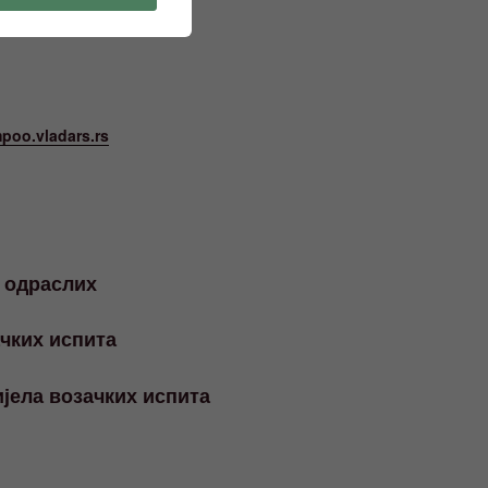
poo.vladars.rs
 одраслих
ачких испита
јела возачких испита