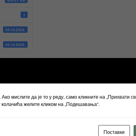
1
04.10.2024.
04.10.2024.
Обавјештење
Ако мислите да је то у реду, само кликните на „Прихвати с
у колачића желите кликом на „Подешавања“.
Поставке