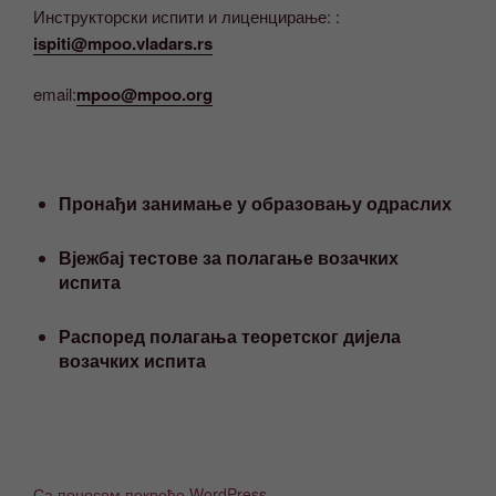
Инструкторски испити и лиценцирање: :
ispiti@mpoo.vladars.rs
email:
mpoo@mpoo.org
Пронађи занимање у образовању одраслих
Вјежбај тестове за полагање возачких
испита
Распоред полагања теоретског дијела
возачких испита
Са поносом покреће WordPress