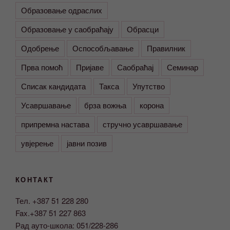
Образовање одраслих
Образовање у саобраћају
Обрасци
Одобрење
Оспособљавање
Правилник
Прва помоћ
Пријаве
Саобраћај
Семинар
Списак кандидата
Такса
Упутство
Усавршавање
брза вожња
корона
припремна настава
стручно усавршавање
увјерење
јавни позив
КОНТАКТ
Тел. +387 51 228 280
Fax.+387 51 227 863
Рад ауто-школа: 051/228-286