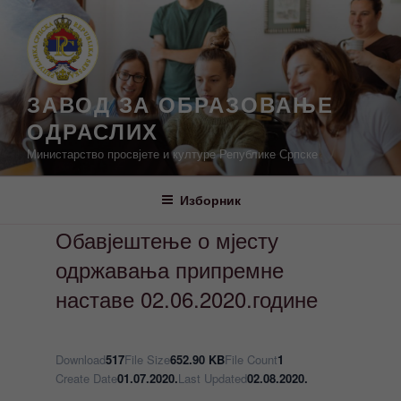
Скочи
на
садржај
ЗАВОД ЗА ОБРАЗОВАЊЕ
ОДРАСЛИХ
Министарство просвјете и културе Републике Српске
Изборник
Обавјештење о мјесту
одржавања припремне
наставе 02.06.2020.године
Download
517
File Size
652.90 KB
File Count
1
Create Date
01.07.2020.
Last Updated
02.08.2020.