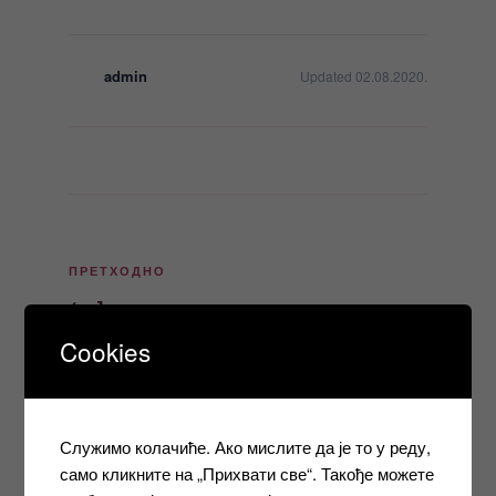
admin
Updated 02.08.2020.
Кретање
Претходни
ПРЕТХОДНО
чланка
чланак
Јавни позив за стицање звања
инструктора вожње, јунски рок 2020.године
Cookies
Следећи
СЛЕДЕЋЕ
чланак
Обавјештење, припремна настава и испити
јунски рок 2020.године
Служимо колачиће. Ако мислите да је то у реду,
само кликните на „Прихвати све“. Такође можете