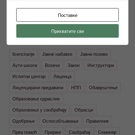
78000 Бања Лука
Вука Караџића 1
Поставке
Прихватите све
ОЗНАКЕ
licenciranje
Јавне набавке
Јавни позиви
Ауто-школа
Возачи
Закон
Инструктори
Испитни центар
Лиценца
Лиценцирани предавачи
НПП
Обавјештење
Образовање одраслих
Образовање у саобраћају
Обрасци
Одобрење
Оспособљавање
Правилник
Прва помоћ
Пријаве
Саобраћај
Семинар