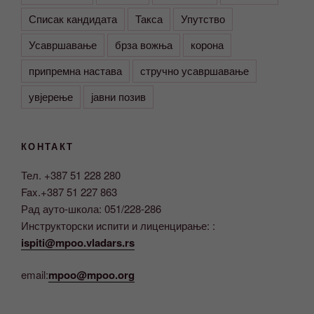
Списак кандидата
Такса
Упутство
Усавршавање
брза вожња
корона
припремна настава
стручно усавршавање
увјерење
јавни позив
КОНТАКТ
Тел. +387 51 228 280
Fax.+387 51 227 863
Рад ауто-школа: 051/228-286
Инструкторски испити и лиценцирање: :
ispiti@mpoo.vladars.rs
email:
mpoo@mpoo.org