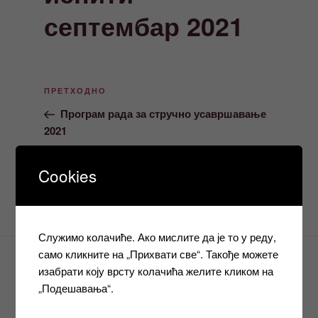
септембар 2021
Кретање
Претходни
ПРЕТХОДНО
чланка
чланак
Програм рада за стручно усавршавање
2021
Следећи
СЛЕДЕЋЕ
Cookies
чланак
Обавјештење, лиценцирање 05.10.2021.
Служимо колачиће. Ако мислите да је то у реду,
само кликните на „Прихвати све“. Такође можете
изабрати коју врсту колачића желите кликом на
АДРЕСА
„Подешавања“.
Завод за образовање одраслих