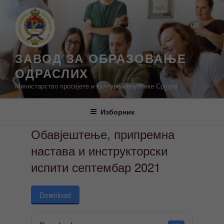
Скочи
на
садржај
ЗАВОД ЗА ОБРАЗОВАЊЕ
ОДРАСЛИХ
Министарство просвјете и културе Републике Српске
Изборник
Обавјештење, припремна
настава и инструкторски
испити септембар 2021
Download