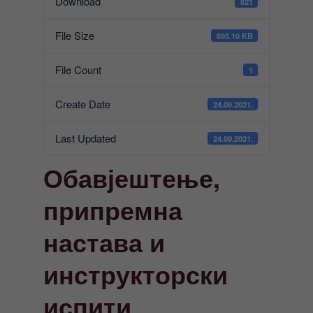
Download
821
File Size
895.10 KB
File Count
1
Create Date
24.09.2021.
Last Updated
24.09.2021.
Обавјештење,
припремна
настава и
инструкторски
испити