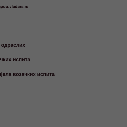
poo.vladars.rs
 одраслих
ачких испита
јела возачких испита