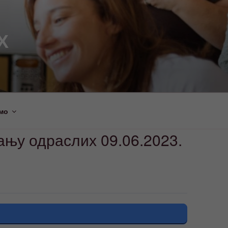
Х
мо
ању одраслих 09.06.2023.