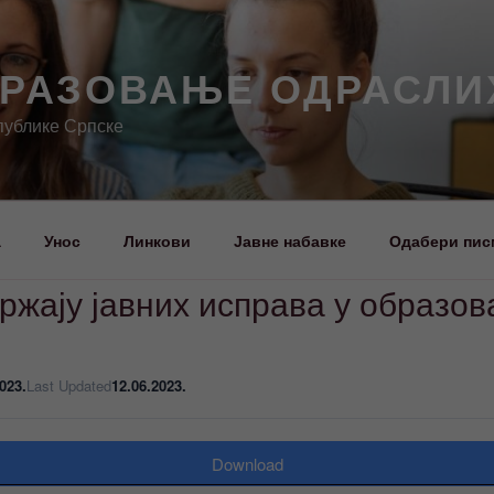
БРАЗОВАЊЕ ОДРАСЛИ
публике Српске
а
Унос
Линкови
Јавне набавке
Одабери пис
жају јавних исправа у образов
023.
Last Updated
12.06.2023.
Download