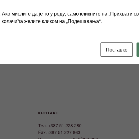
Ако мислите да је то у реду, само кликните на „Прихвати с
у колачића желите кликом на „Подешавања“.
Поставке
Правилник о начину рада и
КОНТАКТ
Тел. +387 51 228 280
Fax.+387 51 227 863
Рад ауто-школа: 051/228-286