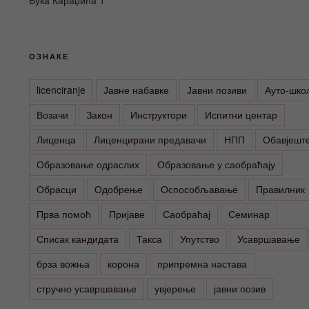
ОЗНАКЕ
licenciranje
Јавне набавке
Јавни позиви
Ауто-шко
Возачи
Закон
Инструктори
Испитни центар
Лиценца
Лиценцирани предавачи
НПП
Обавјешт
Образовање одраслих
Образовање у саобраћају
Обрасци
Одобрење
Оспособљавање
Правилник
Прва помоћ
Пријаве
Саобраћај
Семинар
Списак кандидата
Такса
Упутство
Усавршавање
брза вожња
корона
припремна настава
стручно усавршавање
увјерење
јавни позив