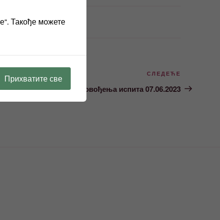
ве“. Такође можете
Следећи
СЛЕДЕЋЕ
Прихватите све
чланак
спитних комисија и спровођења испита 07.06.2023