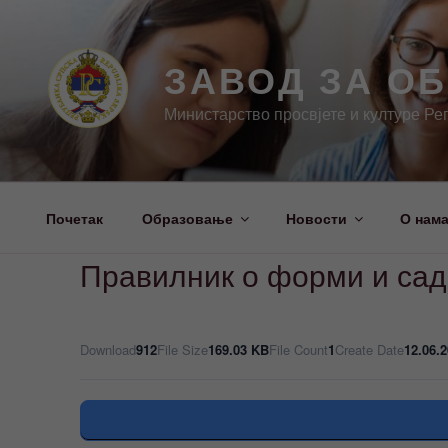
Скочи
на
садржај
ЗАВОД ЗА О
Министарство просвјете и културе Ре
Почетак
Образовање
Новости
О нам
Правилник о форми и садр
Download
912
File Size
169.03 KB
File Count
1
Create Date
12.06.2