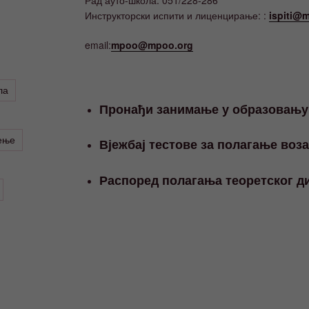
Инструкторски испити и лиценцирање: :
ispiti@m
email:
mpoo@mpoo.org
ла
Пронађи занимање у образовању
ење
Вјежбај тестове за полагање воз
Распоред полагања теоретског ди