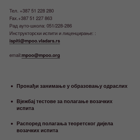
Тел. +387 51 228 280
Fax.+387 51 227 863
Рад ауто-школа: 051/228-286
Инструкторски испити и лиценцирање: :
ispiti@mpoo.vladars.rs
email:
mpoo@mpoo.org
Пронађи занимање у образовању одраслих
Вјежбај тестове за полагање возачких
испита
Распоред полагања теоретског дијела
возачких испита