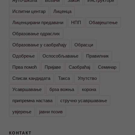
Испитни центар
Лиценца
Лиценцирани предавачи
НПП
Обавјештење
Образовање одраслих
Образовање у саобраћају
Обрасци
Одобрење
Оспособљавање
Правилник
Прва помоћ
Пријаве
Саобраћај
Семинар
Списак кандидата
Такса
Упутство
Усавршавање
брза вожња
корона
припремна настава
стручно усавршавање
увјерење
јавни позив
КОНТАКТ