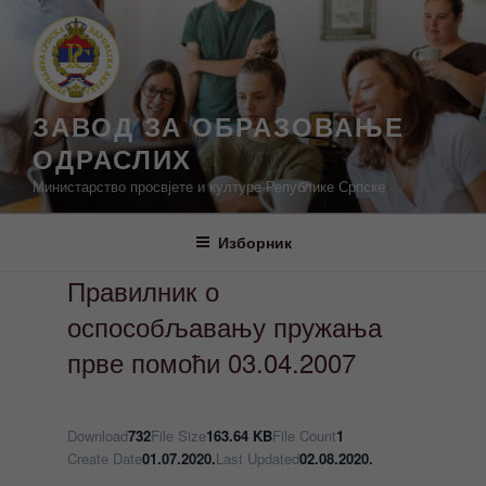
Скочи
на
садржај
ЗАВОД ЗА ОБРАЗОВАЊЕ
ОДРАСЛИХ
Министарство просвјете и културе Републике Српске
Изборник
Правилник о
оспособљавању пружања
прве помоћи 03.04.2007
Download
732
File Size
163.64 KB
File Count
1
Create Date
01.07.2020.
Last Updated
02.08.2020.