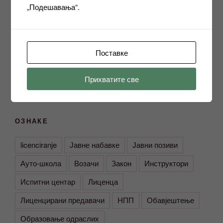
„Подешавања“.
АДРЕСА
Поставке
Завод за образовање одраслих
78000 Бања Лука
Вука Караџића 1
Прихватите све
ОЗНАКЕ
licenciranje
Јавне набавке
Јавни позиви
Ауто-школа
Возачи
Закон
Инструктори
Испитни центар
Лиценца
Лиценцирани предавачи
НПП
Обавјештење
Образовање одраслих