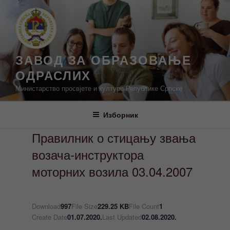
Скочи
на
садржај
ЗАВОД ЗА ОБРАЗОВАЊЕ
ОДРАСЛИХ
Министарство просвјете и културе Републике Српске
Изборник
Правилник о стицању звања
возача-инструктора
моторних возила 03.04.2007
Download
997
File Size
229.25 KB
File Count
1
Create Date
01.07.2020.
Last Updated
02.08.2020.