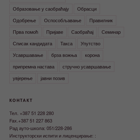
Образовање у саобраћају
Обрасци
Одобрење
Оспособљавање
Правилник
Прва помоћ
Пријаве
Саобраћај
Семинар
Списак кандидата
Такса
Упутство
Усавршавање
брза вожња
корона
припремна настава
стручно усавршавање
увјерење
јавни позив
КОНТАКТ
Тел. +387 51 228 280
Fax.+387 51 227 863
Рад ауто-школа: 051/228-286
Инструкторски испити и лиценцирање: :