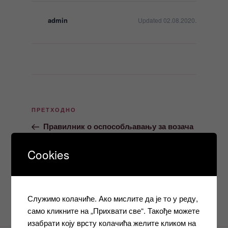
admin
Updated 02.08.2020.
Кретање
Претходни
ПРЕТХОДНО
чланка
чланак
Правилник о оспособљавању за возача
моторних возила 12.06.2012
Cookies
Следећи
СЛЕДЕЋЕ
чланак
Правилник о условима и начину за
добијање лиценце 03.04.2007
Служимо колачиће. Ако мислите да је то у реду,
само кликните на „Прихвати све“. Такође можете
изабрати коју врсту колачића желите кликом на