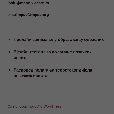
ispiti@mpoo.vladars.rs
email:
mpoo@mpoo.org
Пронађи занимање у образовању одраслих
Вјежбај тестове за полагање возачких
испита
Распоред полагања теоретског дијела
возачких испита
Са поносом покреће WordPress