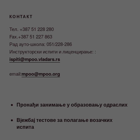
КОНТАКТ
Тел. +387 51 228 280
Fax.+387 51 227 863
Рад ауто-школа: 051/228-286
Инструкторски испити и лиценцирање: :
ispiti@mpoo.vladars.rs
email:
mpoo@mpoo.org
Пронађи занимање у образовању одраслих
Вјежбај тестове за полагање возачких
испита