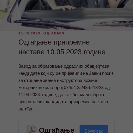
ОБЈАВЉЕНО
10.05.2023.
ОД
ADMIN
Одгађање припремне
наставе 10.05.2023.године
Завод за образовање одраслих обавјеђтава
кандидате који су се пријавили на Јавни позив
за стицање звања инструктора вожње
моторних возила број 07/5.4.2/248-5-18/23 од
11.04.2023. године, да се због малог броја
пријављених кандидата припремна настава
одгађа…
Одгађање
Download