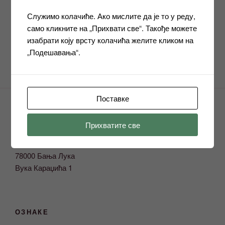
ВОЗИЛА
Служимо колачиће. Ако мислите да је то у реду,
Следећи
СЛЕДЕЋЕ
само кликните на „Прихвати све“. Такође можете
чланак
Нови правилници у образовању одраслих
изабрати коју врсту колачића желите кликом на
„Подешавања“.
Поставке
АДРЕСА
Прихватите све
Завод за образовање одраслих
78000 Бања Лука
Вука Караџића 1
ОЗНАКЕ