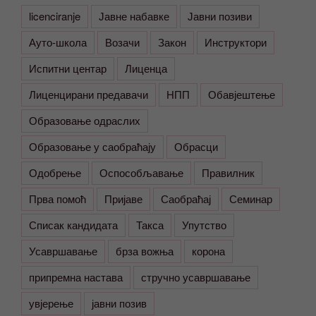
licenciranje
Јавне набавке
Јавни позиви
Ауто-школа
Возачи
Закон
Инструктори
Испитни центар
Лиценца
Лиценцирани предавачи
НПП
Обавјештење
Образовање одраслих
Образовање у саобраћају
Обрасци
Одобрење
Оспособљавање
Правилник
Прва помоћ
Пријаве
Саобраћај
Семинар
Списак кандидата
Такса
Упутство
Усавршавање
брза вожња
корона
припремна настава
стручно усавршавање
увјерење
јавни позив