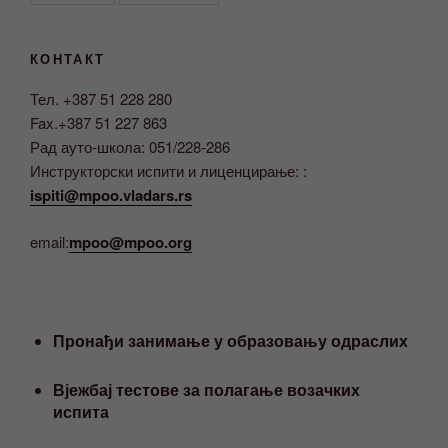
КОНТАКТ
Тел. +387 51 228 280
Fax.+387 51 227 863
Рад ауто-школа: 051/228-286
Инструкторски испити и лиценцирање: :
ispiti@mpoo.vladars.rs
email:
mpoo@mpoo.org
Пронађи занимање у образовању одраслих
Вјежбај тестове за полагање возачких
испита