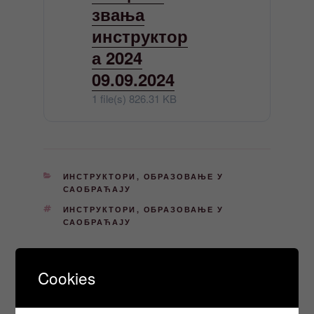
звања
инструктор
а 2024
09.09.2024
1 file(s)
826.31 KB
КАТЕГОРИЈЕ
ИНСТРУКТОРИ
,
ОБРАЗОВАЊЕ У
САОБРАЋАЈУ
ОЗНАКЕ
ИНСТРУКТОРИ
,
ОБРАЗОВАЊЕ У
САОБРАЋАЈУ
Cookies
Кретање
Претходни
ПРЕТХОДНО
чланка