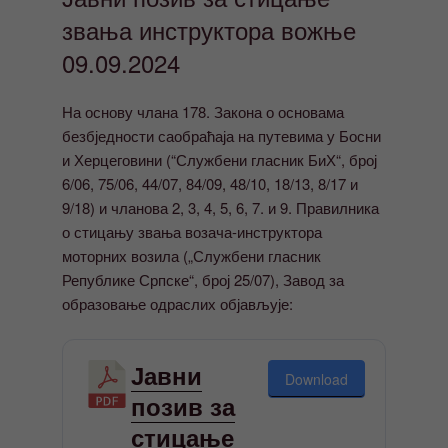
звања инструктора вожње
09.09.2024
На основу члана 178. Закона о основама
безбједности саобраћаја на путевима у Босни
и Херцеговини (“Службени гласник БиХ“, број
6/06, 75/06, 44/07, 84/09, 48/10, 18/13, 8/17 и
9/18) и чланова 2, 3, 4, 5, 6, 7. и 9. Правилника
о стицању звања возача-инструктора
моторних возила („Службени гласник
Републике Српске“, број 25/07), Завод за
образовање одраслих објављује:
Јавни
Download
позив за
стицање