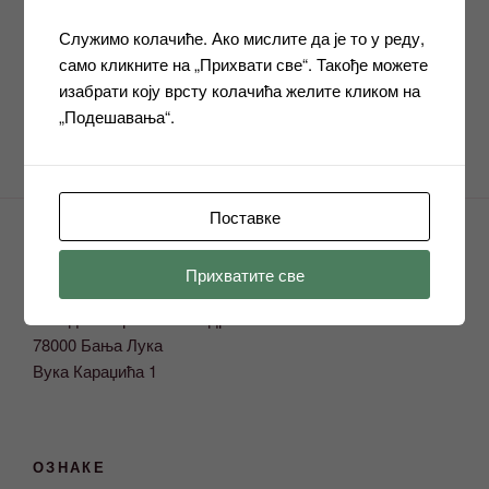
чланак
Обавјештење – Припремна настава и
испити 2. јавни позив 2024
Служимо колачиће. Ако мислите да је то у реду,
само кликните на „Прихвати све“. Такође можете
Следећи
СЛЕДЕЋЕ
изабрати коју врсту колачића желите кликом на
чланак
„Подешавања“.
Јавни позив за лиценцирање 09.09.2024
Поставке
Прихватите све
АДРЕСА
Завод за образовање одраслих
78000 Бања Лука
Вука Караџића 1
ОЗНАКЕ