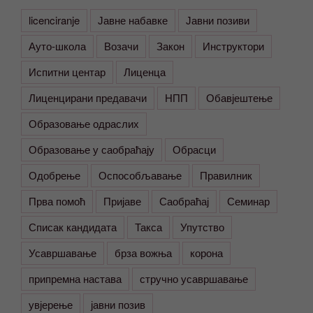
licenciranje
Јавне набавке
Јавни позиви
Ауто-школа
Возачи
Закон
Инструктори
Испитни центар
Лиценца
Лиценцирани предавачи
НПП
Обавјештење
Образовање одраслих
Образовање у саобраћају
Обрасци
Одобрење
Оспособљавање
Правилник
Прва помоћ
Пријаве
Саобраћај
Семинар
Списак кандидата
Такса
Упутство
Усавршавање
брза вожња
корона
припремна настава
стручно усавршавање
увјерење
јавни позив