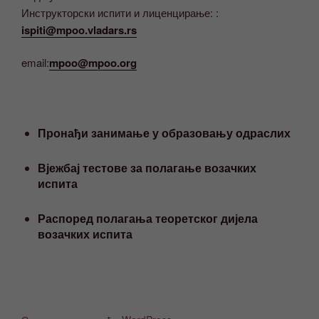
Инструкторски испити и лиценцирање: :
ispiti@mpoo.vladars.rs
email:
mpoo@mpoo.org
Пронађи занимање у образовању одраслих
Вјежбај тестове за полагање возачких
испита
Распоред полагања теоретског дијела
возачких испита