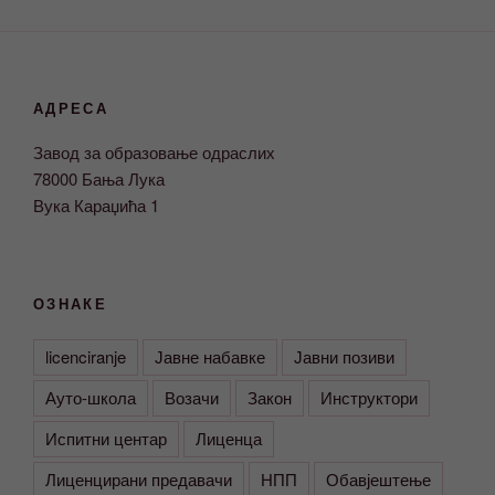
АДРЕСА
Завод за образовање одраслих
78000 Бања Лука
Вука Караџића 1
ОЗНАКЕ
licenciranje
Јавне набавке
Јавни позиви
Ауто-школа
Возачи
Закон
Инструктори
Испитни центар
Лиценца
Лиценцирани предавачи
НПП
Обавјештење