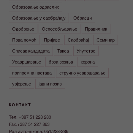
Образовање одраслих
Образовање у саобраћају
Обрасци
Одобрење
Оспособљавање
Правилник
Прва помоћ
Пријаве
Саобраћај
Семинар
Списак кандидата
Такса
Упутство
Усавршавање
брза вожња
корона
припремна настава
стручно усавршавање
увјерење
јавни позив
КОНТАКТ
Тел. +387 51 228 280
Fax.+387 51 227 863
Рад ауто-школа: 051/228-286