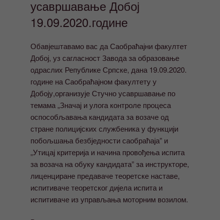
усавршавање Добој
19.09.2020.године
Обавјештавамо вас да Саобраћајни факултет
Добој, уз сагласност Завода за образовање
одраслих Републике Српске, дана 19.09.2020.
године на Саобраћајном факултету у
Добоју,организује Стучно усавршавање по
темама „Значај и улога контроле процеса
оспособљавања кандидата за возаче од
стране полицијских службеника у функцији
побољшања безбједности саобраћаја” и
„Утицај критерија и начина провођења испита
за возача на обуку кандидата” за инструкторе,
лиценциране предаваче теоретске наставе,
испитиваче теоретског дијела испита и
испитиваче из управљања моторним возилом.