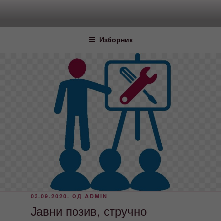
Скочи
на
садржај
Изборник
ОБЈАВЉЕНО
03.09.2020.
ОД
ADMIN
Јавни позив, стручно