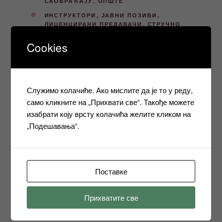
САОБРАЋАЈУ
,
ОПШТЕ
ОЗНАКЕ
ИНСТРУКТОРИ
,
ЈАВНИ ПОЗИВИ
,
ЛИЦЕНЦИРАНИ ПРЕДАВАЧИ
,
СТРУЧНО
УСАВРШАВАЊЕ
Cookies
Кретање
Претходни
ПРЕТХОДНО
Служимо колачиће. Ако мислите да је то у реду,
чланка
чланак
само кликните на „Прихвати све“. Такође можете
Препоруке које се односе на провођење
изабрати коју врсту колачића желите кликом на
мјера приликом пружања услуга едукације
„Подешавања“.
због корона вируса
Следећи
СЛЕДЕЋЕ
чланак
Јавни позив за пријаву кандидата за
Поставке
стицање звања инструктора вожње
моторних возила у септембарском року
Прихватите све
2020.године