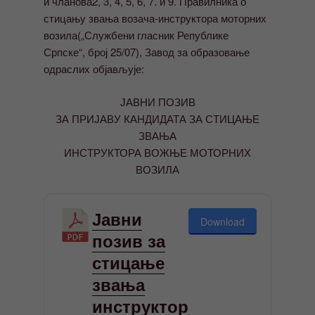
и чланова2, 3, 4, 5, 6, 7. и 9. Правилника о
стицању звања возача-инструктора моторних
возила(„Службени гласник Републике
Српске“, број 25/07), Завод за образовање
одраслих објављује:
ЈАВНИ ПОЗИВ
ЗА ПРИЈАВУ КАНДИДАТА ЗА СТИЦАЊЕ
ЗВАЊА
ИНСТРУКТОРА ВОЖЊЕ МОТОРНИХ
ВОЗИЛА
Јавни
Download
позив за
стицање
звања
инструктор