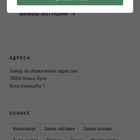
полагање испита за стицање лиценце,
фебруар 2021.године
АДРЕСА
Завод за образовање одраслих
78000 Бања Лука
Вука Караџића 1
ОЗНАКЕ
licenciranje
Јавне набавке
Јавни позиви
Ауто-школа
Возачи
Закон
Инструктори