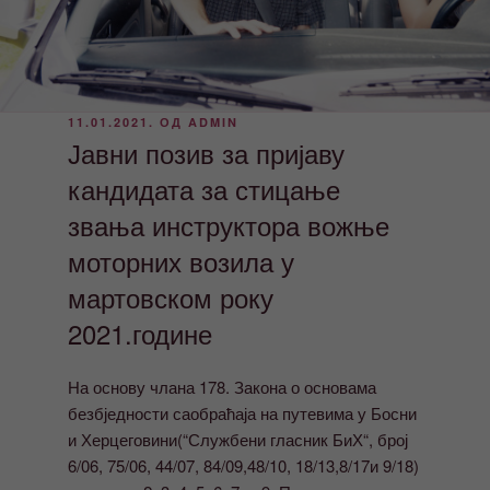
ОБЈАВЉЕНО
11.01.2021.
ОД
ADMIN
Јавни позив за пријаву
кандидата за стицање
звања инструктора вожње
моторних возила у
мартовском року
2021.године
На основу члана 178. Закона о основама
безбједности саобраћаја на путевима у Босни
и Херцеговини(“Службени гласник БиХ“, број
6/06, 75/06, 44/07, 84/09,48/10, 18/13,8/17и 9/18)