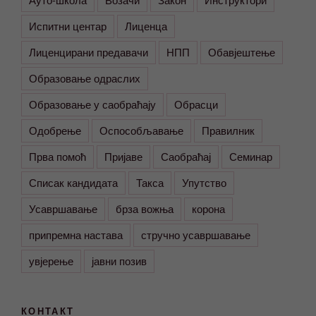
Испитни центар
Лиценца
Лиценцирани предавачи
НПП
Обавјештење
Образовање одраслих
Образовање у саобраћају
Обрасци
Одобрење
Оспособљавање
Правилник
Прва помоћ
Пријаве
Саобраћај
Семинар
Списак кандидата
Такса
Упутство
Усавршавање
брза вожња
корона
припремна настава
стручно усавршавање
увјерење
јавни позив
КОНТАКТ