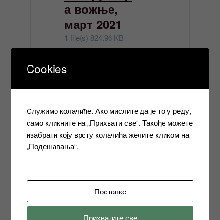
а вожње,
март 2021
1 file(s)
824.96 KB
Cookies
КАТЕГОРИЈЕ
ОПШТЕ
Служимо колачиће. Ако мислите да је то у реду,
само кликните на „Прихвати све“. Такође можете
изабрати коју врсту колачића желите кликом на
Кретање
„Подешавања“.
Претходни
ПРЕТХОДНО
чланка
чланак
Инструкторски испити, припремна
настава, испитни рокови, септембар 2020.
Поставке
Следећи
СЛЕДЕЋЕ
чланак
Прихватите све
Јавни позив за пријаву кандидата за