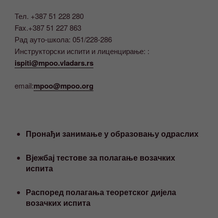
Тел. +387 51 228 280
Fax.+387 51 227 863
Рад ауто-школа: 051/228-286
Инструкторски испити и лиценцирање: :
ispiti@mpoo.vladars.rs
email:
mpoo@mpoo.org
Пронађи занимање у образовању одраслих
Вјежбај тестове за полагање возачких
испита
Распоред полагања теоретског дијела
возачких испита